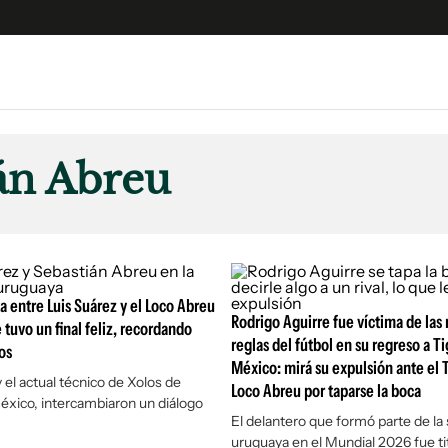
e
S
n
án Abreu
es
Siguenos en:
 y Legales
es especiales
ciones
ta entre Luis Suárez y el Loco Abreu
ters
Rodrigo Aguirre fue víctima de las
 tuvo un final feliz, recordando
ina
reglas del fútbol en su regreso a T
os
México: mirá su expulsión ante el 
y el actual técnico de Xolos de
Loco Abreu por taparse la boca
 Unidos
éxico, intercambiaron un diálogo
El delantero que formó parte de la
uruguaya en el Mundial 2026 fue tit