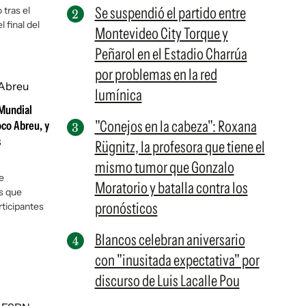
Se suspendió el partido entre
 tras el
 final del
Montevideo City Torque y
Peñarol en el Estadio Charrúa
por problemas en la red
lumínica
 Mundial
"Conejos en la cabeza": Roxana
oco Abreu, y
s
Rügnitz, la profesora que tiene el
mismo tumor que Gonzalo
e
Moratorio y batalla contra los
s que
pronósticos
rticipantes
Blancos celebran aniversario
con "inusitada expectativa" por
discurso de Luis Lacalle Pou