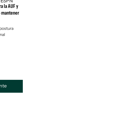
a la AUF y
o mantener
 postura
nal
ente