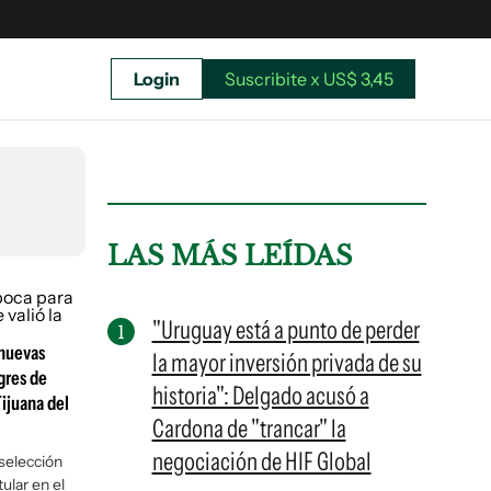
Login
Suscribite x US$ 3,45
uscríbete ahora a El Observador y elegí hasta
donde llegar.
LAS MÁS LEÍDAS
"Uruguay está a punto de perder
 nuevas
la mayor inversión privada de su
igres de
historia": Delgado acusó a
Tijuana del
Cardona de "trancar" la
negociación de HIF Global
 selección
Suscribite x US$ 3,45
ular en el