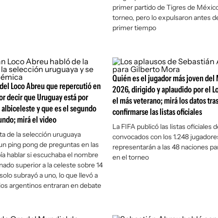
primer partido de Tigres de México
torneo, pero lo expulsaron antes del
primer tiempo
Quién es el jugador más joven del
del Loco Abreu que repercutió en
2026, dirigido y aplaudido por el L
or decir que Uruguay está por
el más veterano; mirá los datos tra
 albiceleste y que es el segundo
confirmarse las listas oficiales
ndo; mirá el video
La FIFA publicó las listas oficiales d
sta de la selección uruguaya
convocados con los 1.248 jugadore
 un ping pong de preguntas en las
representarán a las 48 naciones pa
ía hablar si escuchaba el nombre
en el torneo
ado superior a la celeste sobre 14
 solo subrayó a uno, lo que llevó a
os argentinos entraran en debate