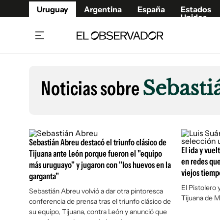
Uruguay
Argentina
España
Estados
Unidos
Home
Lifestyl
Member
Opinió
Noticias sobre
Sebasti
Beneficios Member
Fúnebr
Referí
Remates
11°C
Domingo:
Ahora en:
Montevideo
Nacional
Mín
10°
Máx
Edicion
13°
Cielo Claro
Café y Negocios
Publica
Sebastián Abreu destacó el triunfo clásico de
Economía y Empresas
El ida y vuel
Newslet
Tijuana ante León porque fueron el "equipo
en redes que
más uruguayo" y jugaron con "los huevos en la
Agro
Argent
viejos tiemp
garganta"
Brand Studio
España
El Pistolero 
Sebastián Abreu volvió a dar otra pintoresca
Mundo
Estados
Tijuana de M
conferencia de prensa tras el triunfo clásico de
Cultura y Espectáculos
su equipo, Tijuana, contra León y anunció que