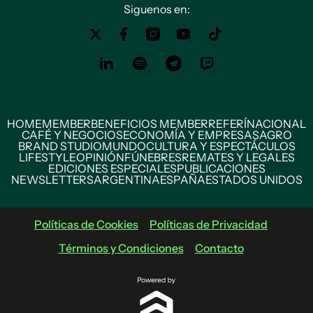
Siguenos en:
HOME
MEMBER
BENEFICIOS MEMBER
REFERÍ
NACIONAL
CAFÉ Y NEGOCIOS
ECONOMÍA Y EMPRESAS
AGRO
BRAND STUDIO
MUNDO
CULTURA Y ESPECTÁCULOS
LIFESTYLE
OPINIÓN
FÚNEBRES
REMATES Y LEGALES
EDICIONES ESPECIALES
PUBLICACIONES
NEWSLETTERS
ARGENTINA
ESPAÑA
ESTADOS UNIDOS
Políticas de Cookies
Políticas de Privacidad
Términos y Condiciones
Contacto