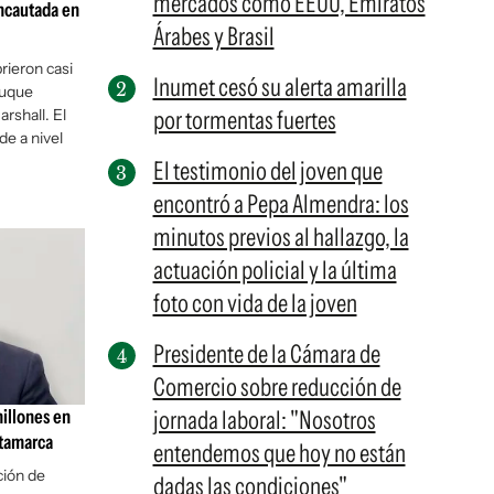
mercados como EEUU, Emiratos
incautada en
Árabes y Brasil
rieron casi
Inumet cesó su alerta amarilla
buque
rshall. El
por tormentas fuertes
de a nivel
El testimonio del joven que
encontró a Pepa Almendra: los
minutos previos al hallazgo, la
actuación policial y la última
foto con vida de la joven
Presidente de la Cámara de
Comercio sobre reducción de
illones en
jornada laboral: "Nosotros
atamarca
entendemos que hoy no están
ción de
dadas las condiciones"