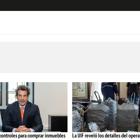
e
S
n
es
Siguenos en:
 y Legales
es especiales
ciones
ters
ina
 Unidos
 controles para comprar inmuebles
La UIF reveló los detalles del oper