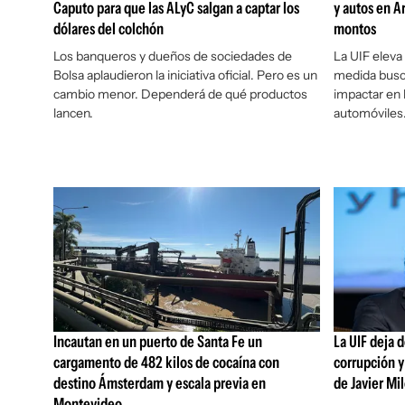
Caputo para que las ALyC salgan a captar los
y autos en A
dólares del colchón
montos
Los banqueros y dueños de sociedades de
La UIF eleva
Bolsa aplaudieron la iniciativa oficial. Pero es un
medida busc
cambio menor. Dependerá de qué productos
impactar en 
lancen.
automóviles
Incautan en un puerto de Santa Fe un
La UIF deja 
cargamento de 482 kilos de cocaína con
corrupción y
destino Ámsterdam y escala previa en
de Javier Mil
Montevideo