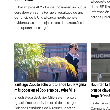
El decreto d
de la UIF, li
El hallazgo de 482 kilos de cocaína en un buque
información 
cerealero en Santa Fe fue el resultado de una
causas judici
denuncia de la UIF. El cargamento pone en
evidencia las complejas redes de narcotráfico
que operan en la región
Santiago Caputo echó al titular de la UIF y gana
Habilitan la 
más poder en el Gobierno de Javier Milei
prueba clave
Jorge D'Onof
El estratega de Javier Milei se enfrentó a
Ignacio Yacobucci y lo corrió de su cargo.
La decisión 
Cristina Fernández de Kirchner, la actriz
Campana Adr