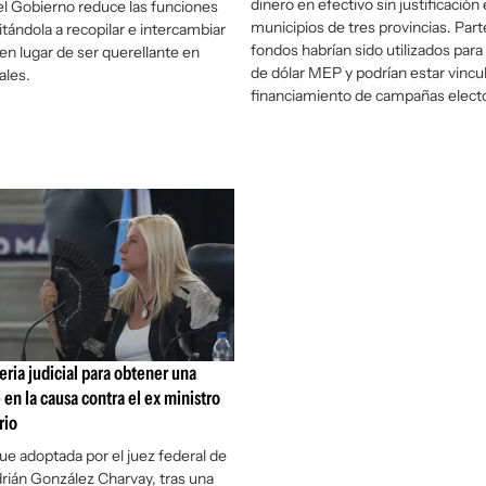
dinero en efectivo sin justificación
el Gobierno reduce las funciones
municipios de tres provincias. Part
mitándola a recopilar e intercambiar
fondos habrían sido utilizados para
en lugar de ser querellante en
de dólar MEP y podrían estar vincu
ales.
financiamiento de campañas elect
feria judicial para obtener una
 en la causa contra el ex ministro
rio
fue adoptada por el juez federal de
ián González Charvay, tras una