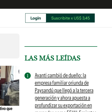
Login
Suscribite x US$ 3,45
uscríbete ahora a El Observador y elegí hasta
donde llegar.
LAS MÁS LEÍDAS
Avanti cambió de dueño: la
empresa familiar oriunda de
Paysandú que llegó a la tercera
generación y ahora apuesta a
profundizar su exportación en
ativo que
Suscribite x US$ 3,45