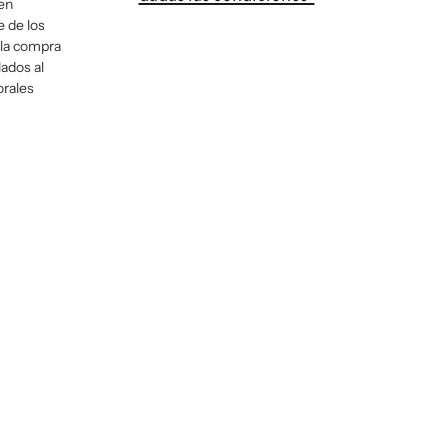
 en
e de los
 la compra
lados al
orales