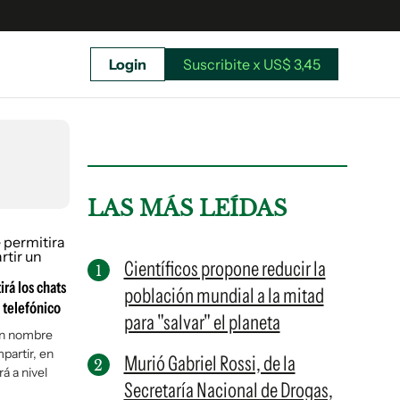
Login
Suscribite x US$ 3,45
uscríbete ahora a El Observador y elegí hasta
donde llegar.
LAS MÁS LEÍDAS
Científicos propone reducir la
rá los chats
población mundial a la mitad
 telefónico
para "salvar" el planeta
 un nombre
partir, en
Murió Gabriel Rossi, de la
á a nivel
Secretaría Nacional de Drogas,
Suscribite x US$ 3,45