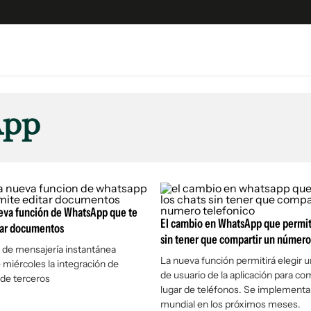
e
S
n
App
es
Siguenos en:
 y Legales
es especiales
ciones
ueva función de WhatsApp que te
ters
El cambio en WhatsApp que permiti
tar documentos
ina
sin tener que compartir un número
n de mensajería instantánea
La nueva función permitirá elegir
 miércoles la integración de
de usuario de la aplicación para com
 Unidos
 de terceros
lugar de teléfonos. Se implementar
mundial en los próximos meses.