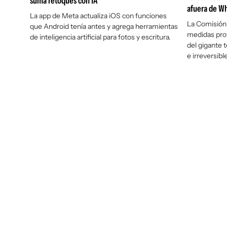
suma retoques con IA
afuera de Wh
La app de Meta actualiza iOS con funciones
La Comisión
que Android tenía antes y agrega herramientas
medidas prov
de inteligencia artificial para fotos y escritura.
del gigante 
e irreversibl