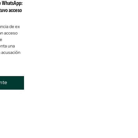
de WhatsApp:
 tuvo acceso
uncia de ex
an acceso
de
enta una
 acusación
ente