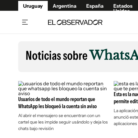
Uruguay
Argentina
España
Estados
Unidos
Home
Lifestyl
Member
Opinió
Noticias sobre
Whats
Beneficios Member
Fúnebr
Referí
Remates
10°C
Sábado:
Ahora en:
Montevideo
Nacional
Mín
7°
Máx
Edicion
11°
Lluvia Ligera
Café y Negocios
Publica
Economía y Empresas
Esta es la n
Newslet
Usuarios de todo el mundo reportan que
permite edi
Agro
Argent
WhatsApp les bloqueó la cuenta sin aviso
La aplicació
Brand Studio
España
Al abrir el mensajero se encuentran con un
anunció este
cartel que les impide seguir usándolo y deja los
Mundo
Estados
aplicaciones
chats bajo revisión
Cultura y Espectáculos