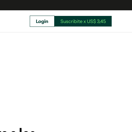
Login
Suscribite x US$ 3,45
uscríbete ahora a El Observador y elegí hasta
donde llegar.
Suscribite x US$ 3,45