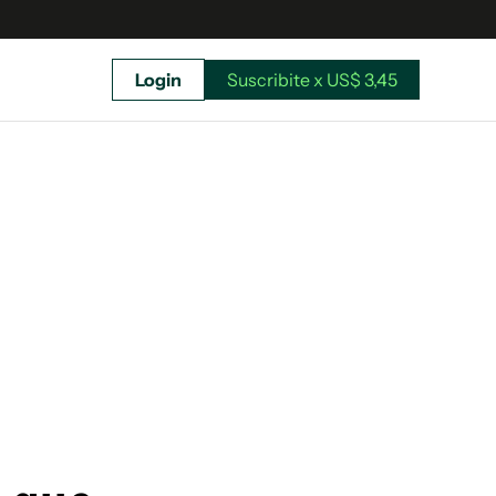
Login
Suscribite x US$ 3,45
uscríbete ahora a El Observador y elegí hasta
donde llegar.
Suscribite x US$ 3,45