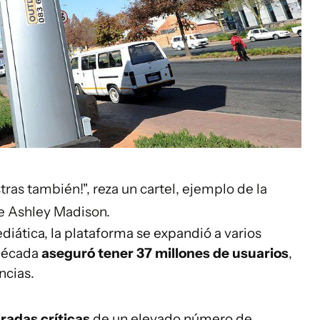
tras también!", reza un cartel, ejemplo de la
e Ashley Madison.
diática, la plataforma se expandió a varios
 década
aseguró tener 37 millones de usuarios
,
ncias.
radas críticas
de un elevado número de