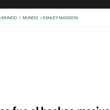
S MUNDO
/
MUNDO
/ ASHLEY MADISON
e
S
n
es
Siguenos en:
 y Legales
es especiales
ciones
ters
ina
 Unidos