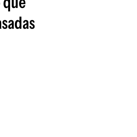
o que
asadas