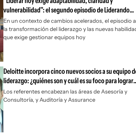
"Liderar hoy exige adaptabilidad, claridad y
vulnerabilidad": el segundo episodio de Liderando
Transformaciones
En un contexto de cambios acelerados, el episodio 
la transformación del liderazgo y las nuevas habilid
que exige gestionar equipos hoy
Deloitte incorpora cinco nuevos socios a su equipo d
liderazgo: ¿quiénes son y cuál es su foco para lograr
resultados de alta performance para sus clientes?
Los referentes encabezan las áreas de Asesoría y
Consultoría, y Auditoría y Assurance