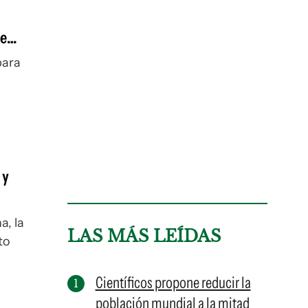
ue
para
 y
, la
LAS MÁS LEÍDAS
to
ving
Científicos propone reducir la
población mundial a la mitad