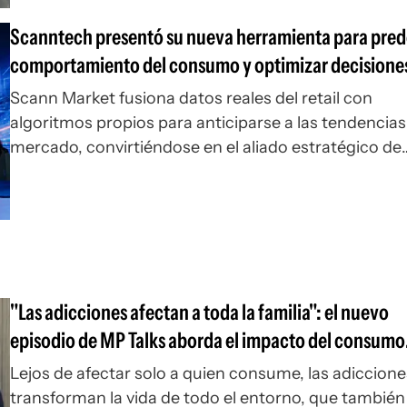
Scanntech presentó su nueva herramienta para prede
comportamiento del consumo y optimizar decisione
negocio
Scann Market fusiona datos reales del retail con
algoritmos propios para anticiparse a las tendencias
mercado, convirtiéndose en el aliado estratégico de
grandes y pequeñas industrias.
"Las adicciones afectan a toda la familia": el nuevo
episodio de MP Talks aborda el impacto del consumo
problemático en el entorno cercano
Lejos de afectar solo a quien consume, las adiccione
transforman la vida de todo el entorno, que también