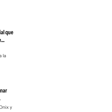
ial que
e
a la
anar
Onix y