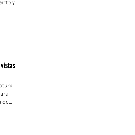
ento y
vistas
ctura
vara
s de
iento y