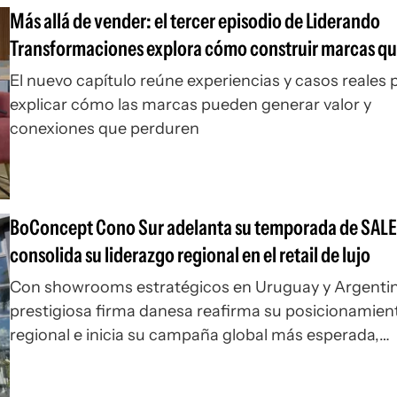
Más allá de vender: el tercer episodio de Liderando
Transformaciones explora cómo construir marcas q
perduren en el tiempo
El nuevo capítulo reúne experiencias y casos reales 
explicar cómo las marcas pueden generar valor y
conexiones que perduren
BoConcept Cono Sur adelanta su temporada de SALE
consolida su liderazgo regional en el retail de lujo
Con showrooms estratégicos en Uruguay y Argentina
prestigiosa firma danesa reafirma su posicionamien
regional e inicia su campaña global más esperada,
acercando soluciones de diseño de autor y Smart Li
bajo los estándares de la excelencia escandinava