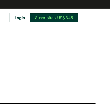
Login
Suscribite x US$ 3,45
uscríbete ahora a El Observador y elegí hasta
donde llegar.
Suscribite x US$ 3,45