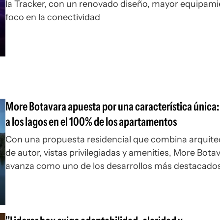
la Tracker, con un renovado diseño, mayor equipami
foco en la conectividad
More Botavara apuesta por una característica única: 
a los lagos en el 100% de los apartamentos
Con una propuesta residencial que combina arquite
de autor, vistas privilegiadas y amenities, More Bota
avanza como uno de los desarrollos más destacado
Carrasco Este, en una de las zonas de mayor crecim
valorización del área metropolitana