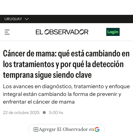
URUGUAY
URUGUAY
Login
ARGENTINA
Cáncer de mama: qué está cambiando en
ESPAÑA
los tratamientos y por qué la detección
ESTADOS UNIDOS
temprana sigue siendo clave
Los avances en diagnóstico, tratamiento y enfoque
integral están cambiando la forma de prevenir y
enfrentar el cáncer de mama
22 de octubre 2025
5:00 hs
Agregar El Observador en