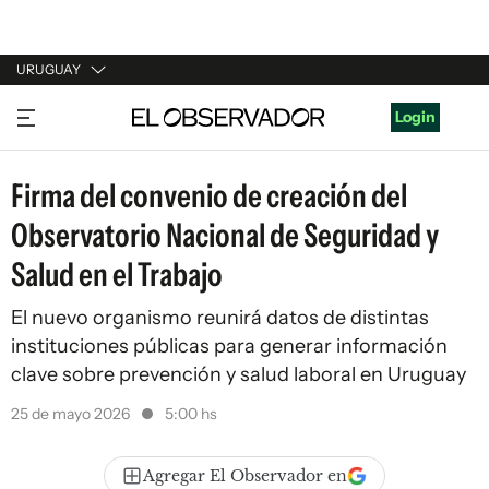
URUGUAY
URUGUAY
Login
ARGENTINA
Firma del convenio de creación del
ESPAÑA
Observatorio Nacional de Seguridad y
ESTADOS UNIDOS
Salud en el Trabajo
El nuevo organismo reunirá datos de distintas
instituciones públicas para generar información
clave sobre prevención y salud laboral en Uruguay
25 de mayo 2026
5:00 hs
Agregar El Observador en