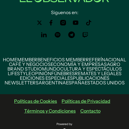
Siguenos en:
HOME
MEMBER
BENEFICIOS MEMBER
REFERÍ
NACIONAL
CAFÉ Y NEGOCIOS
ECONOMÍA Y EMPRESAS
AGRO
BRAND STUDIO
MUNDO
CULTURA Y ESPECTÁCULOS
LIFESTYLE
OPINIÓN
FÚNEBRES
REMATES Y LEGALES
EDICIONES ESPECIALES
PUBLICACIONES
NEWSLETTERS
ARGENTINA
ESPAÑA
ESTADOS UNIDOS
Políticas de Cookies
Políticas de Privacidad
Términos y Condiciones
Contacto