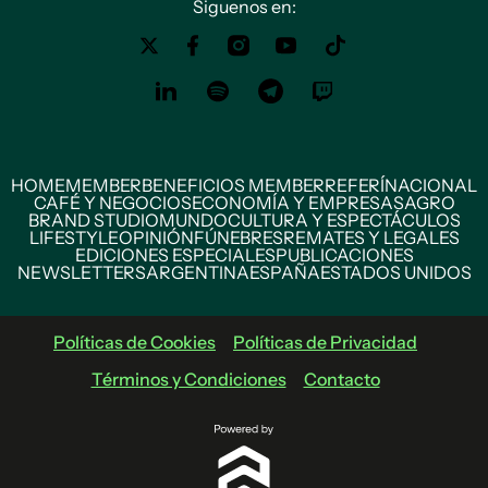
Siguenos en:
HOME
MEMBER
BENEFICIOS MEMBER
REFERÍ
NACIONAL
CAFÉ Y NEGOCIOS
ECONOMÍA Y EMPRESAS
AGRO
BRAND STUDIO
MUNDO
CULTURA Y ESPECTÁCULOS
LIFESTYLE
OPINIÓN
FÚNEBRES
REMATES Y LEGALES
EDICIONES ESPECIALES
PUBLICACIONES
NEWSLETTERS
ARGENTINA
ESPAÑA
ESTADOS UNIDOS
Políticas de Cookies
Políticas de Privacidad
Términos y Condiciones
Contacto