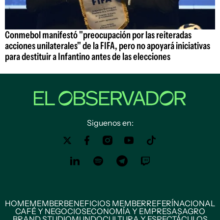
Conmebol manifestó "preocupación por las reiteradas
acciones unilaterales" de la FIFA, pero no apoyará iniciativas
para destituir a Infantino antes de las elecciones
Siguenos en:
HOME
MEMBER
BENEFICIOS MEMBER
REFERÍ
NACIONAL
CAFÉ Y NEGOCIOS
ECONOMÍA Y EMPRESAS
AGRO
BRAND STUDIO
MUNDO
CULTURA Y ESPECTÁCULOS