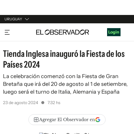
URUGUAY
URUGUAY
Login
ARGENTINA
Tienda Inglesa inauguró la Fiesta de los
ESPAÑA
Países 2024
ESTADOS UNIDOS
La celebración comenzó con la Fiesta de Gran
Bretaña que irá del 20 de agosto al 1 de setiembre,
luego será el turno de Italia, Alemania y España
23 de agosto 2024
7:32 hs
Agregar El Observador en