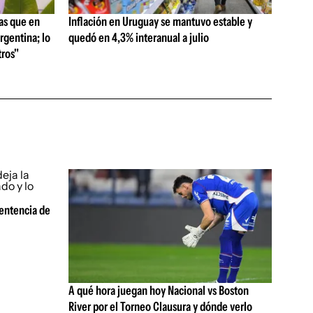
as que en
Inflación en Uruguay se mantuvo estable y
rgentina; lo
quedó en 4,3% interanual a julio
ros"
sentencia de
A qué hora juegan hoy Nacional vs Boston
River por el Torneo Clausura y dónde verlo