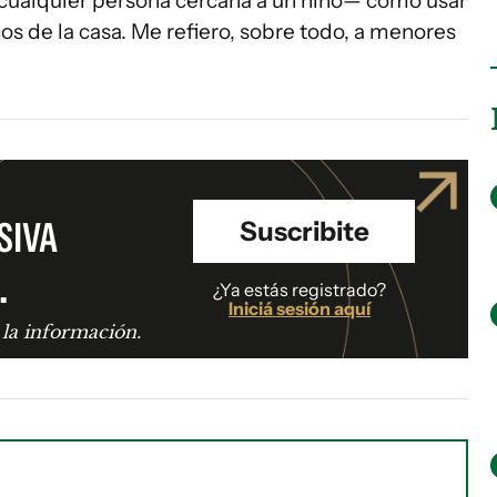
a cualquier persona cercana a un niño— cómo usar
cos de la casa. Me refiero, sobre todo, a menores
SIVA
Suscribite
.
¿Ya estás registrado?
Iniciá sesión aquí
 la información.