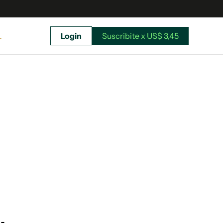
L
Login
Suscribite x US$ 3,45
uscríbete ahora a El Observador y elegí hasta
donde llegar.
Suscribite x US$ 3,45