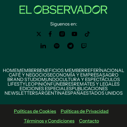
Siguenos en:
HOME
MEMBER
BENEFICIOS MEMBER
REFERÍ
NACIONAL
CAFÉ Y NEGOCIOS
ECONOMÍA Y EMPRESAS
AGRO
BRAND STUDIO
MUNDO
CULTURA Y ESPECTÁCULOS
LIFESTYLE
OPINIÓN
FÚNEBRES
REMATES Y LEGALES
EDICIONES ESPECIALES
PUBLICACIONES
NEWSLETTERS
ARGENTINA
ESPAÑA
ESTADOS UNIDOS
Políticas de Cookies
Políticas de Privacidad
Términos y Condiciones
Contacto