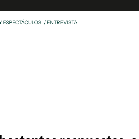
Y ESPECTÁCULOS
/ ENTREVISTA
e
S
n
es
Siguenos en:
 y Legales
es especiales
ciones
ters
ina
 Unidos