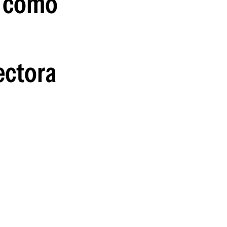
o como
ectora