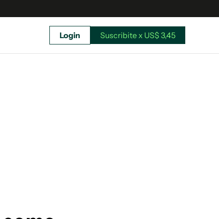
Login
Suscribite x US$ 3,45
uscríbete ahora a El Observador y elegí hasta
donde llegar.
Suscribite x US$ 3,45