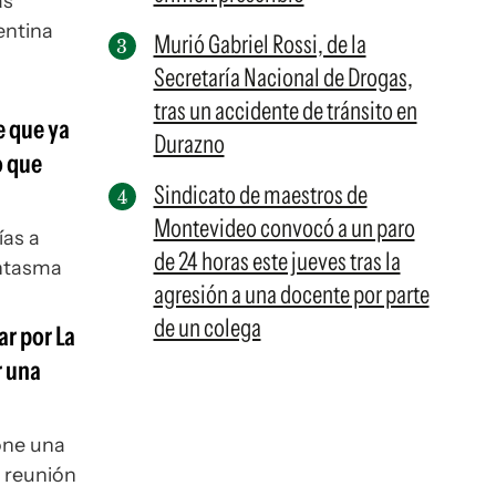
as
gentina
Murió Gabriel Rossi, de la
Secretaría Nacional de Drogas,
tras un accidente de tránsito en
e que ya
Durazno
o que
Sindicato de maestros de
Montevideo convocó a un paro
ías a
de 24 horas este jueves tras la
ntasma
agresión a una docente por parte
de un colega
ar por La
r una
pone una
a reunión