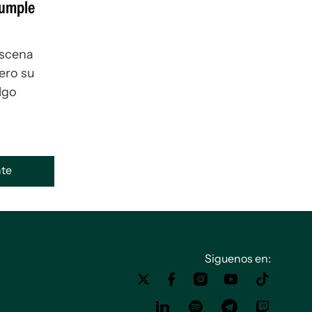
 cumple
escena
pero su
lgo
ente
Siguenos en: