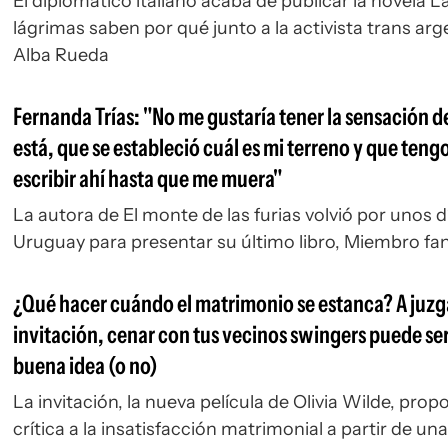
El diplomático italiano acaba de publicar la novela
L
lágrimas saben por qué
junto a la activista trans ar
Alba Rueda
Fernanda Trías: "No me gustaría tener la sensación d
está, que se estableció cuál es mi terreno y que teng
escribir ahí hasta que me muera"
La autora de
El monte de las furias
volvió por unos d
Uruguay para presentar su último libro,
Miembro fa
¿Qué hacer cuándo el matrimonio se estanca? A juzg
invitación, cenar con tus vecinos swingers puede se
buena idea (o no)
La invitación, la nueva película de Olivia Wilde, pro
crítica a la insatisfacción matrimonial a partir de un