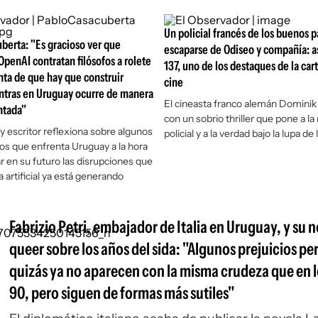
Un policial francés de los buenos p
berta: "Es gracioso ver que
escaparse de Odiseo y compañía: a
OpenAI contratan filósofos a rolete
137, uno de los destaques de la car
nta de que hay que construir
cine
ntras en Uruguay ocurre de manera
El cineasta franco alemán Dominik
ntada"
con un sobrio thriller que pone a la
 y escritor reflexiona sobre algunos
policial y a la verdad bajo la lupa de 
íos que enfrenta Uruguay a la hora
r en su futuro las disrupciones que
ia artificial ya está generando
Fabrizio Petri, embajador de Italia en Uruguay, y su 
queer sobre los años del sida: "Algunos prejuicios pe
quizás ya no aparecen con la misma crudeza que en l
90, pero siguen de formas más sutiles"