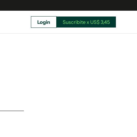
Login
Suscribite x US$ 3,45
uscríbete ahora a El Observador y elegí hasta
donde llegar.
Suscribite x US$ 3,45