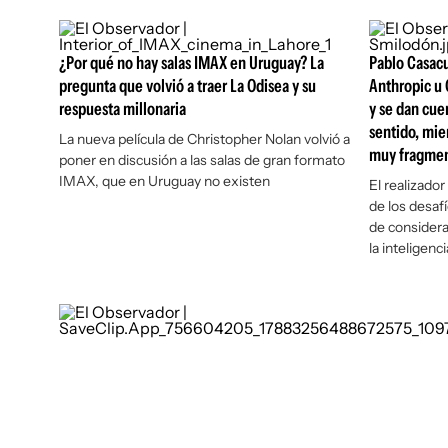
¿Por qué no hay salas IMAX en Uruguay? La
Pablo Casacu
pregunta que volvió a traer La Odisea y su
Anthropic u 
respuesta millonaria
y se dan cue
sentido, mie
La nueva película de Christopher Nolan volvió a
muy fragme
poner en discusión a las salas de gran formato
IMAX, que en Uruguay no existen
El realizador
de los desaf
de considera
la inteligenc