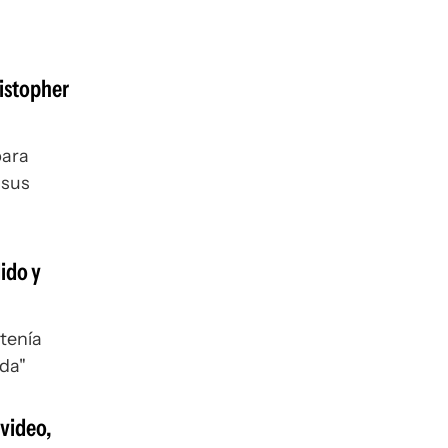
ristopher
para
 sus
ido y
 tenía
ida"
evideo,