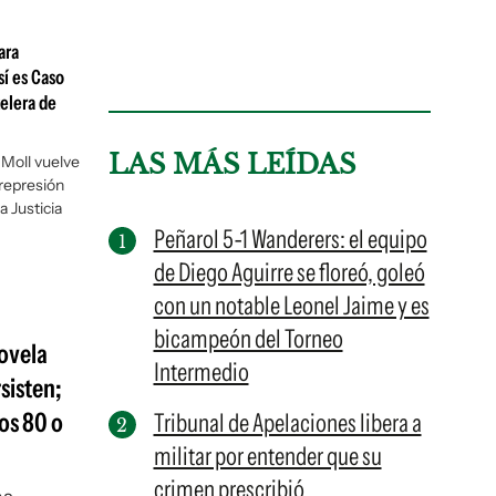
ara
sí es Caso
telera de
LAS MÁS LEÍDAS
 Moll vuelve
 represión
la Justicia
Peñarol 5-1 Wanderers: el equipo
de Diego Aguirre se floreó, goleó
con un notable Leonel Jaime y es
bicampeón del Torneo
novela
Intermedio
rsisten;
os 80 o
Tribunal de Apelaciones libera a
militar por entender que su
crimen prescribió