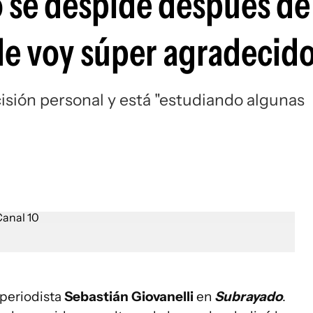
 se despide después de
Me voy súper agradecid
isión personal y está "estudiando algunas
 periodista
Sebastián Giovanelli
en
Subrayado
.