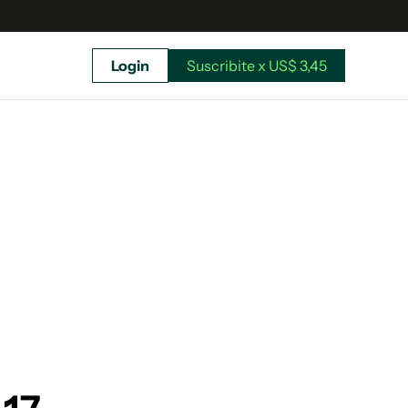
Login
Suscribite x US$ 3,45
uscríbete ahora a El Observador y elegí hasta
donde llegar.
Suscribite x US$ 3,45