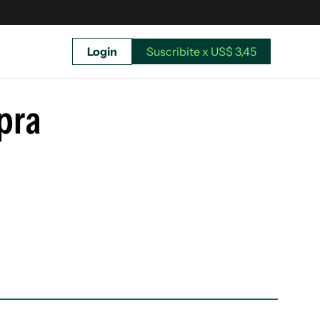
Login
Suscribite x US$ 3,45
uscríbete ahora a El Observador y elegí hasta
donde llegar.
pra
Suscribite x US$ 3,45