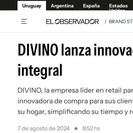
Uruguay
Argentina
España
Estados
Unidos
/
BRAND ST
Home
Lifestyl
DIVINO lanza innov
Member
Opinió
Beneficios Member
Fúnebr
integral
Referí
Remates
6°C
Lunes:
Ahora en:
Montevideo
Nacional
Mín
8°
Máx
Edicion
9°
Cielo Claro
Café y Negocios
Publica
DIVINO, la empresa líder en retail p
Economía y Empresas
Newslet
innovadora de compra para sus clien
Agro
Argent
Brand Studio
España
su hogar, simplificando su tiempo y 
Mundo
Estados
Cultura y Espectáculos
7 de agosto de 2024
8:52 hs