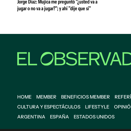
Jorge Díaz: Mujica me preguntó "¿usted va a
jugar o no va a jugar?"; y ahí "dije que sí"
HOME
MEMBER
BENEFICIOS MEMBER
REFERÍ
CULTURA Y ESPECTÁCULOS
LIFESTYLE
OPINI
ARGENTINA
ESPAÑA
ESTADOS UNIDOS