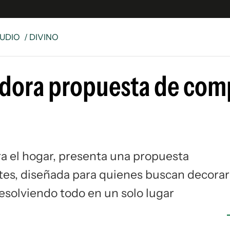
UDIO
/ DIVINO
e
S
adora propuesta de com
n
es
Siguenos en:
 y Legales
es especiales
ciones
ara el hogar, presenta una propuesta
ters
tes, diseñada para quienes buscan decorar
ina
resolviendo todo en un solo lugar
 Unidos