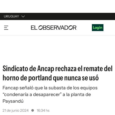
URUGUAY
URUGUAY
Login
ARGENTINA
ESPAÑA
ESTADOS UNIDOS
Sindicato de Ancap rechaza el remate del
horno de portland que nunca se usó
Fancap señaló que la subasta de los equipos
“condenaría a desaparecer” a la planta de
Paysandú
21 de junio 2024
16:34 hs