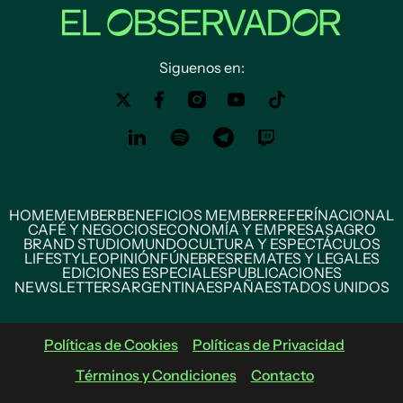
Siguenos en:
HOME
MEMBER
BENEFICIOS MEMBER
REFERÍ
NACIONAL
CAFÉ Y NEGOCIOS
ECONOMÍA Y EMPRESAS
AGRO
BRAND STUDIO
MUNDO
CULTURA Y ESPECTÁCULOS
LIFESTYLE
OPINIÓN
FÚNEBRES
REMATES Y LEGALES
EDICIONES ESPECIALES
PUBLICACIONES
NEWSLETTERS
ARGENTINA
ESPAÑA
ESTADOS UNIDOS
Políticas de Cookies
Políticas de Privacidad
Términos y Condiciones
Contacto