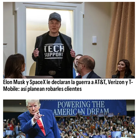
Elon Musk y SpaceX le declaran la guerra a AT&T, Verizon y T-
Mobile: así planean robarles clientes