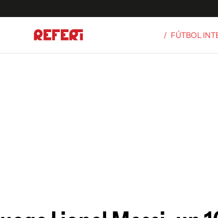
/
FÚTBOL IN
Olímpicos
S
tbol
g
ortivo