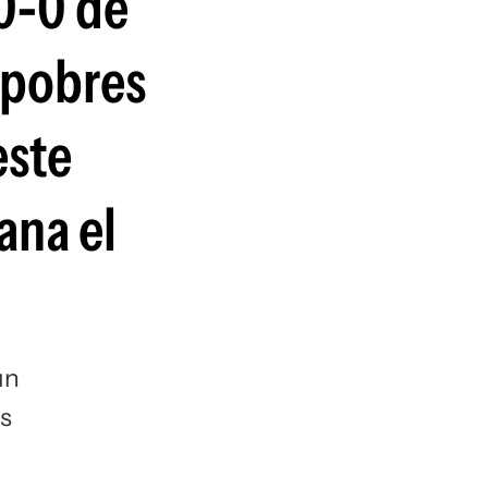
10-0 de
guenos en:
 pobres
este
ana el
un
es