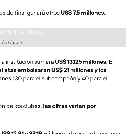
os de final ganará otros
US$ 7,5 millones.
l de Clubes
cha institución sumará
US$ 13,125 millones
. El
alistas embolsarán US$ 21 millones y los
lones
(30 para el subcampeón y 40 para el
ón de los clubes,
las cifras varían por
US$ 12,81 y 38,19 millones
, de acuerdo con una