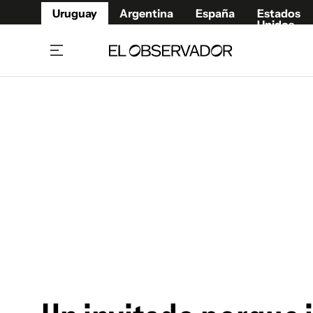
Uruguay
Argentina
España
Estados
Unidos
Home
Juegos 
Referí
Rugby
Fútbol
Básque
Mundial 2026
Tenis
Resultados Deportivos
Runnin
Fútbol internacional
Polidep
Copa Libertadores
Motor