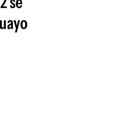
2 se
guayo