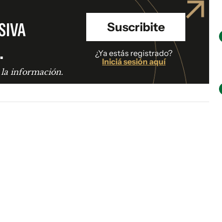
SIVA
Suscribite
.
¿Ya estás registrado?
Iniciá sesión aquí
 la información.