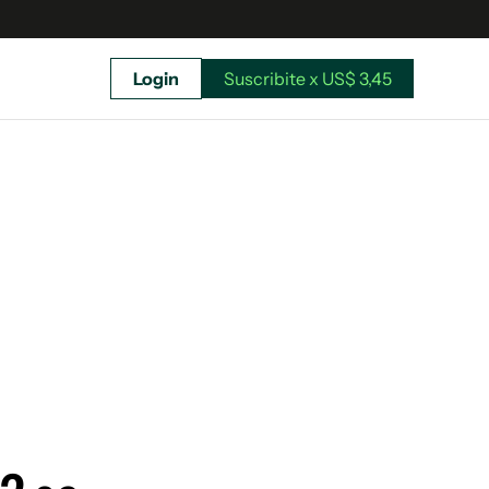
Login
Suscribite x US$ 3,45
uscríbete ahora a El Observador y elegí hasta
donde llegar.
Suscribite x US$ 3,45