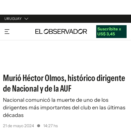
URUGUAY
Suscribite x
URUGUAY
US$ 3,45
ARGENTINA
ESPAÑA
ESTADOS UNIDOS
Murió Héctor Olmos, histórico dirigente
de Nacional y de la AUF
Nacional comunicó la muerte de uno de los
dirigentes más importantes del club en las últimas
décadas
21 de mayo 2024
14:27 hs