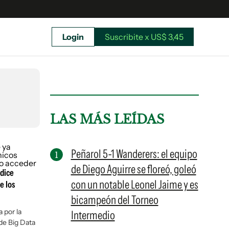
Login
Suscribite x US$ 3,45
uscríbete ahora a El Observador y elegí hasta
donde llegar.
LAS MÁS LEÍDAS
Peñarol 5-1 Wanderers: el equipo
de Diego Aguirre se floreó, goleó
edice
con un notable Leonel Jaime y es
e los
bicampeón del Torneo
 por la
Intermedio
de Big Data
Suscribite x US$ 3,45