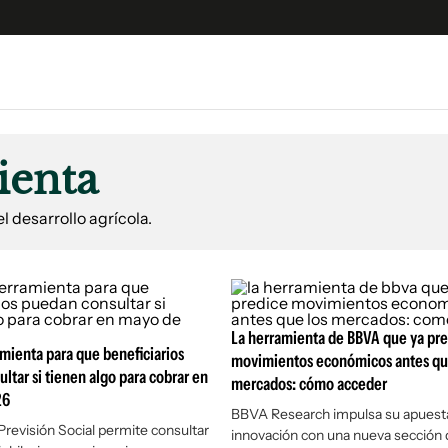
e
S
n
ienta
es
Siguenos en:
 y Legales
l desarrollo agrícola.
es especiales
ciones
ters
ina
La herramienta de BBVA que ya pr
amienta para que beneficiarios
movimientos económicos antes qu
ltar si tienen algo para cobrar en
mercados: cómo acceder
 Unidos
26
BBVA Research impulsa su apuesta
Previsión Social permite consultar
innovación con una nueva sección 