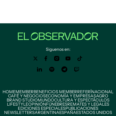
Siguenos en:
HOME
MEMBER
BENEFICIOS MEMBER
REFERÍ
NACIONAL
CAFÉ Y NEGOCIOS
ECONOMÍA Y EMPRESAS
AGRO
BRAND STUDIO
MUNDO
CULTURA Y ESPECTÁCULOS
LIFESTYLE
OPINIÓN
FÚNEBRES
REMATES Y LEGALES
EDICIONES ESPECIALES
PUBLICACIONES
NEWSLETTERS
ARGENTINA
ESPAÑA
ESTADOS UNIDOS