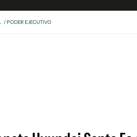
L
/ PODER EJECUTIVO
e
S
n
es
Siguenos en:
 y Legales
es especiales
ciones
ters
ina
 Unidos