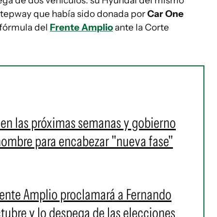
rega de dos vehículos: su Hyundai del mismo
Stepway que había sido donada por
Car One
 fórmula del
Frente Amplio
ante la Corte
a en las próximas semanas y gobierno
nombre para encabezar "nueva fase"
l Frente Amplio proclamará a Fernando
tubre y lo despega de las elecciones