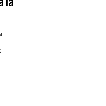
 la
a
$