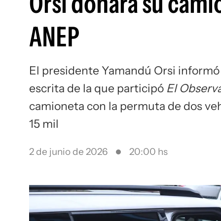
Orsi donará su camio
ANEP
El presidente Yamandú Orsi informó
escrita de la que participó
El Observ
camioneta con la permuta de dos veh
15 mil
2 de junio de 2026
20:00 hs