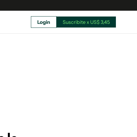
Login
Suscribite x US$ 3,45
uscríbete ahora a El Observador y elegí hasta
donde llegar.
Suscribite x US$ 3,45