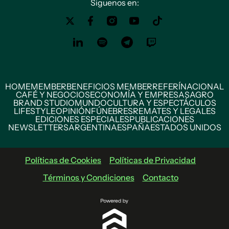
Siguenos en:
HOME
MEMBER
BENEFICIOS MEMBER
REFERÍ
NACIONAL
CAFÉ Y NEGOCIOS
ECONOMÍA Y EMPRESAS
AGRO
BRAND STUDIO
MUNDO
CULTURA Y ESPECTÁCULOS
LIFESTYLE
OPINIÓN
FÚNEBRES
REMATES Y LEGALES
EDICIONES ESPECIALES
PUBLICACIONES
NEWSLETTERS
ARGENTINA
ESPAÑA
ESTADOS UNIDOS
Políticas de Cookies
Políticas de Privacidad
Términos y Condiciones
Contacto