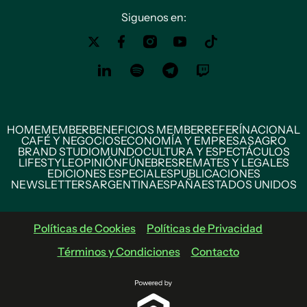
Siguenos en:
HOME
MEMBER
BENEFICIOS MEMBER
REFERÍ
NACIONAL
CAFÉ Y NEGOCIOS
ECONOMÍA Y EMPRESAS
AGRO
BRAND STUDIO
MUNDO
CULTURA Y ESPECTÁCULOS
LIFESTYLE
OPINIÓN
FÚNEBRES
REMATES Y LEGALES
EDICIONES ESPECIALES
PUBLICACIONES
NEWSLETTERS
ARGENTINA
ESPAÑA
ESTADOS UNIDOS
Políticas de Cookies
Políticas de Privacidad
Términos y Condiciones
Contacto