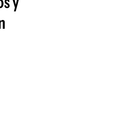
os y
n