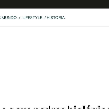
S MUNDO
/
LIFESTYLE
/ HISTORIA
e
S
n
es
Siguenos en:
 y Legales
es especiales
ciones
ters
ina
 Unidos