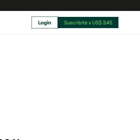
Login
Suscribite x US$ 3,45
uscríbete ahora a El Observador y elegí hasta
donde llegar.
Suscribite x US$ 3,45