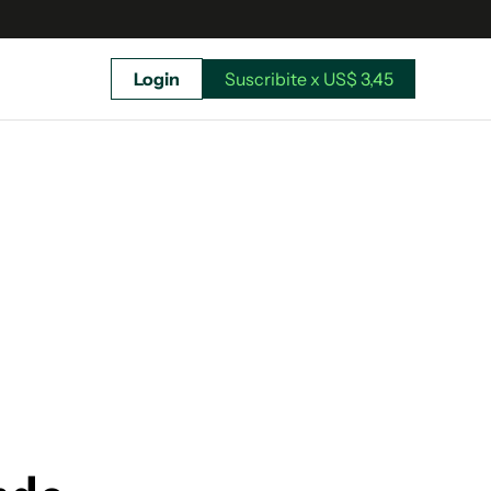
Login
Suscribite x US$ 3,45
uscríbete ahora a El Observador y elegí hasta
donde llegar.
Suscribite x US$ 3,45