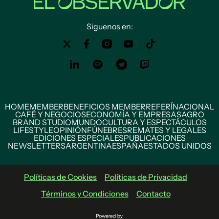
Siguenos en:
HOME
MEMBER
BENEFICIOS MEMBER
REFERÍ
NACIONAL
CAFÉ Y NEGOCIOS
ECONOMÍA Y EMPRESAS
AGRO
BRAND STUDIO
MUNDO
CULTURA Y ESPECTÁCULOS
LIFESTYLE
OPINIÓN
FÚNEBRES
REMATES Y LEGALES
EDICIONES ESPECIALES
PUBLICACIONES
NEWSLETTERS
ARGENTINA
ESPAÑA
ESTADOS UNIDOS
Políticas de Cookies
Políticas de Privacidad
Términos y Condiciones
Contacto