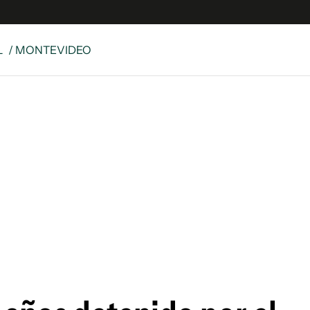
L
/ MONTEVIDEO
e
S
n
es
Siguenos en:
 y Legales
es especiales
ciones
ters
ina
 Unidos