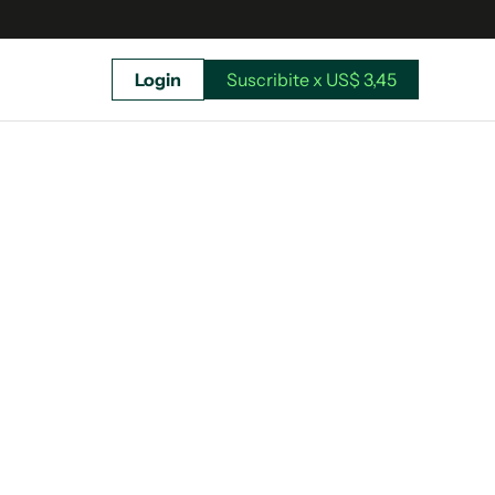
Login
Suscribite x US$ 3,45
uscríbete ahora a El Observador y elegí hasta
donde llegar.
Suscribite x US$ 3,45