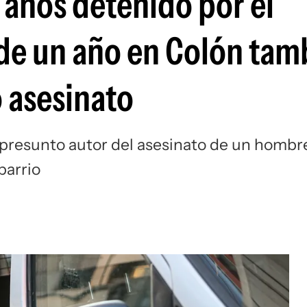
 años detenido por el
de un año en Colón tam
o asesinato
l presunto autor del asesinato de un hombr
barrio