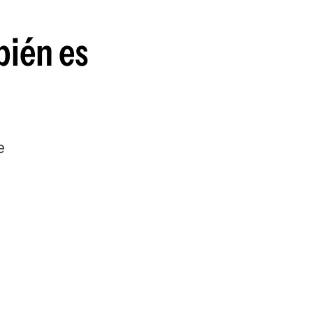
bién es
e