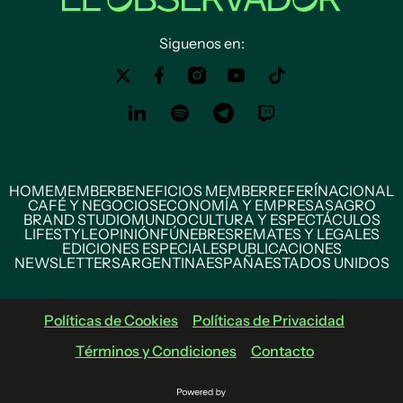
Siguenos en:
HOME
MEMBER
BENEFICIOS MEMBER
REFERÍ
NACIONAL
CAFÉ Y NEGOCIOS
ECONOMÍA Y EMPRESAS
AGRO
BRAND STUDIO
MUNDO
CULTURA Y ESPECTÁCULOS
LIFESTYLE
OPINIÓN
FÚNEBRES
REMATES Y LEGALES
EDICIONES ESPECIALES
PUBLICACIONES
NEWSLETTERS
ARGENTINA
ESPAÑA
ESTADOS UNIDOS
Políticas de Cookies
Políticas de Privacidad
Términos y Condiciones
Contacto