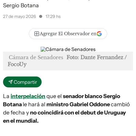
Sergio Botana
27 de mayo 2026
17:29 hs
Agregar El Observador en
Cámara de Senadores
Foto: Dante Fernandez /
FocoUy
Compartir
La
interpelación
que el
senador blanco Sergio
Botana
le hará al
ministro Gabriel Oddone
cambió
de fecha y
no coincidirá con el debut de Uruguay
en el mundial.