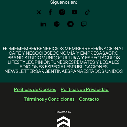
Siguenos en:
HOME
MEMBER
BENEFICIOS MEMBER
REFERÍ
NACIONAL
CAFÉ Y NEGOCIOS
ECONOMÍA Y EMPRESAS
AGRO
BRAND STUDIO
MUNDO
CULTURA Y ESPECTÁCULOS
LIFESTYLE
OPINIÓN
FÚNEBRES
REMATES Y LEGALES
EDICIONES ESPECIALES
PUBLICACIONES
NEWSLETTERS
ARGENTINA
ESPAÑA
ESTADOS UNIDOS
Políticas de Cookies
Políticas de Privacidad
Términos y Condiciones
Contacto