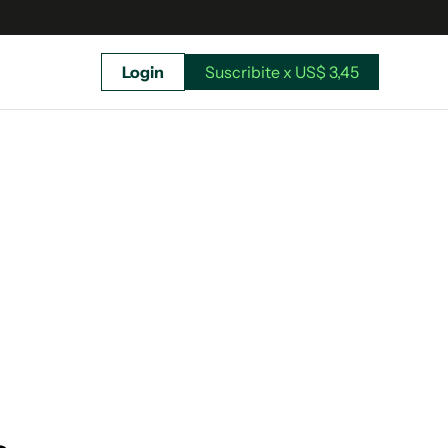
Login
Suscribite x US$ 3,45
uscríbete ahora a El Observador y elegí hasta
donde llegar.
Suscribite x US$ 3,45