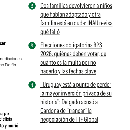
Dos familias devolvieron a niños
que habían adoptado y otra
familia está en duda: INAU revisa
qué falló
ser
Elecciones obligatorias BPS
2026: quiénes deben votar, de
inmediaciones
cuánto es la multa por no
no Delfin
hacerlo y las fechas clave
"Uruguay está a punto de perder
la mayor inversión privada de su
historia": Delgado acusó a
Cardona de "trancar" la
negociación de HIF Global
iclista
to y murió