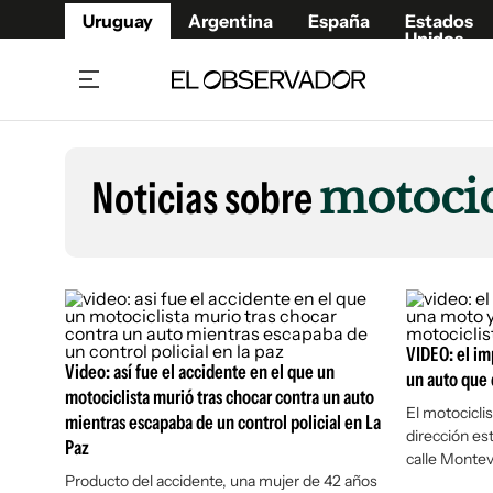
Uruguay
Argentina
España
Estados
Unidos
Home
Lifestyl
Member
Opinió
Noticias sobre
motocic
Beneficios Member
Fúnebr
Referí
Remates
8°C
Domingo:
Ahora en:
Montevideo
Nacional
Mín
9°
Edicion
Máx
11°
Nubes Dispersas
Café y Negocios
Publica
Economía y Empresas
Newslet
VIDEO: el i
Agro
Argent
Video: así fue el accidente en el que un
un auto que 
motociclista murió tras chocar contra un auto
Brand Studio
España
El motocicli
mientras escapaba de un control policial en La
dirección est
Mundo
Estados
Paz
calle Montev
Cultura y Espectáculos
Producto del accidente, una mujer de 42 años