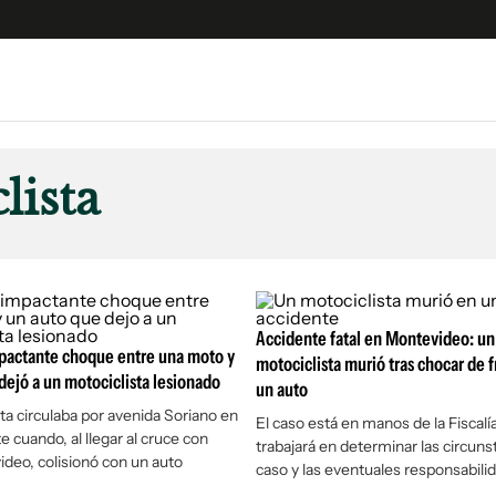
e
S
n
lista
es
Siguenos en:
 y Legales
es especiales
ciones
ters
Accidente fatal en Montevideo: un
mpactante choque entre una moto y
motociclista murió tras chocar de 
ina
dejó a un motociclista lesionado
un auto
sta circulaba por avenida Soriano en
El caso está en manos de la Fiscalí
e cuando, al llegar al cruce con
 Unidos
trabajará en determinar las circuns
ideo, colisionó con un auto
caso y las eventuales responsabili