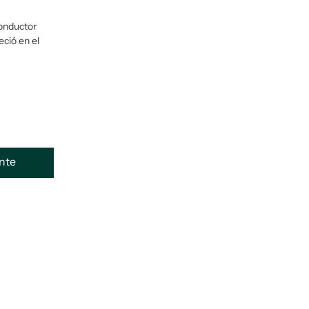
conductor
eció en el
ente