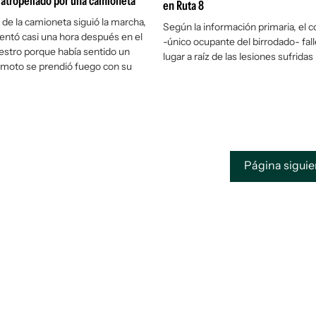
 atropellado por una camioneta
en Ruta 8
 de la camioneta siguió la marcha,
Según la información primaria, el 
entó casi una hora después en el
-único ocupante del birrodado- fall
niestro porque había sentido un
lugar a raíz de las lesiones sufridas
a moto se prendió fuego con su
Página sigui