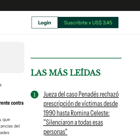
Login
Suscribite x US$ 3,45
uscríbete ahora a El Observador y elegí hasta
donde llegar.
LAS MÁS LEÍDAS
Jueza del caso Penadés rechazó
prescripción de víctimas desde
frente contra
1990 hasta Romina Celeste:
a, que
"Silenciaron a todas esas
tancias del
personas"
dades
Suscribite x US$ 3,45