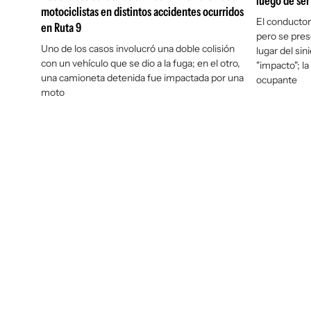
luego de ser
motociclistas en distintos accidentes ocurridos
El conductor
en Ruta 9
pero se pres
Uno de los casos involucró una doble colisión
lugar del si
con un vehículo que se dio a la fuga; en el otro,
"impacto"; l
una camioneta detenida fue impactada por una
ocupante
moto