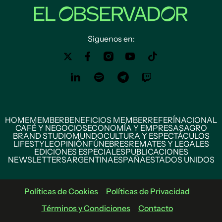
Siguenos en:
HOME
MEMBER
BENEFICIOS MEMBER
REFERÍ
NACIONAL
CAFÉ Y NEGOCIOS
ECONOMÍA Y EMPRESAS
AGRO
BRAND STUDIO
MUNDO
CULTURA Y ESPECTÁCULOS
LIFESTYLE
OPINIÓN
FÚNEBRES
REMATES Y LEGALES
EDICIONES ESPECIALES
PUBLICACIONES
NEWSLETTERS
ARGENTINA
ESPAÑA
ESTADOS UNIDOS
Políticas de Cookies
Políticas de Privacidad
Términos y Condiciones
Contacto