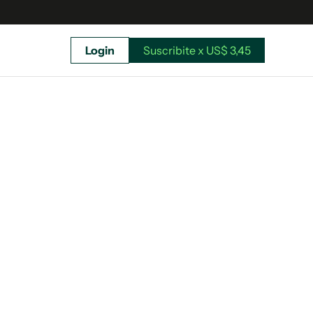
Login
Suscribite x US$ 3,45
uscríbete ahora a El Observador y elegí hasta
donde llegar.
Suscribite x US$ 3,45