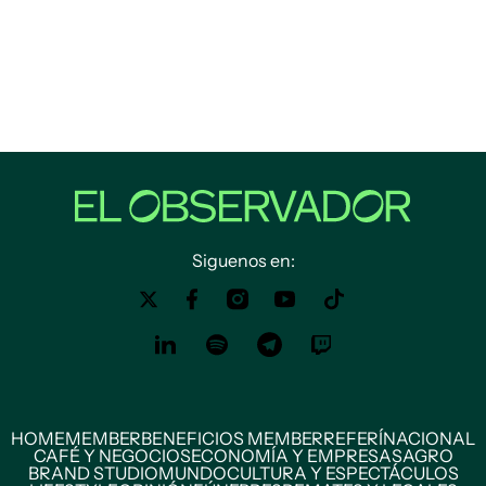
Siguenos en:
HOME
MEMBER
BENEFICIOS MEMBER
REFERÍ
NACIONAL
CAFÉ Y NEGOCIOS
ECONOMÍA Y EMPRESAS
AGRO
BRAND STUDIO
MUNDO
CULTURA Y ESPECTÁCULOS