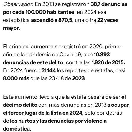
Observador
. En 2013 se registraron
38,7 denuncias
por cada 100.000 habitantes
, en 2024 esa
estadística
ascendió a 870,5
, una cifra
22 veces
mayor
.
El principal aumento se registró en 2020, primer
año de la pandemia de Covid-19, con
10.893
denuncias de este delito
, contra las
1.926 de 2015.
En 2024 fueron
31.144
los reportes de estafas, casi
8.000 más
que las 23.418 de
2023
.
Este aumento llevó a que la estafa pasara de ser
el
décimo delito
con más denuncias en 2013
a ocupar
el tercer lugar de la lista en 2024
, solo por detrás
de
los hurtos y las denuncias por violencia
doméstica
.