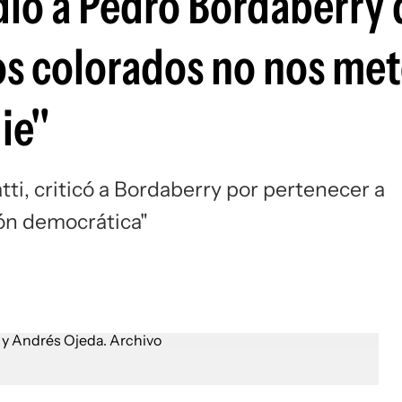
ió a Pedro Bordaberry 
"Los colorados no nos m
die"
tti, criticó a Bordaberry por pertenecer a
ión democrática"