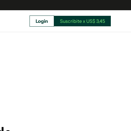
Login
Suscribite x US$ 3,45
uscríbete ahora a El Observador y elegí hasta
donde llegar.
Suscribite x US$ 3,45