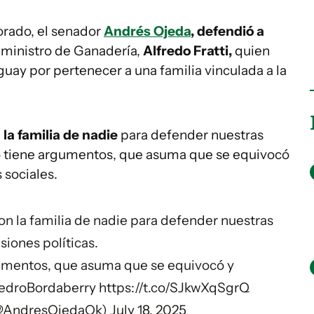
lorado, el senador
Andrés Ojeda
, defendió a
l ministro de Ganadería,
Alfredo Fratti,
quien
uay por pertenecer a una familia vinculada a la
a familia de nadie
para defender nuestras
 no tiene argumentos, que asuma que se equivocó
s sociales.
n la familia de nadie para defender nuestras
siones políticas.
rgumentos, que asuma que se equivocó y
edroBordaberry
https://t.co/SJkwXqSgrQ
(@AndresOjedaOk)
July 18, 2025