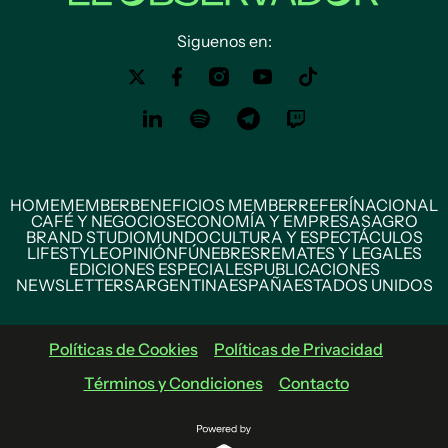
Siguenos en:
HOME
MEMBER
BENEFICIOS MEMBER
REFERÍ
NACIONAL
CAFÉ Y NEGOCIOS
ECONOMÍA Y EMPRESAS
AGRO
BRAND STUDIO
MUNDO
CULTURA Y ESPECTÁCULOS
LIFESTYLE
OPINIÓN
FÚNEBRES
REMATES Y LEGALES
EDICIONES ESPECIALES
PUBLICACIONES
NEWSLETTERS
ARGENTINA
ESPAÑA
ESTADOS UNIDOS
Políticas de Cookies
Políticas de Privacidad
Términos y Condiciones
Contacto