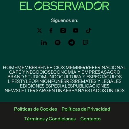
Siguenos en:
HOME
MEMBER
BENEFICIOS MEMBER
REFERÍ
NACIONAL
CAFÉ Y NEGOCIOS
ECONOMÍA Y EMPRESAS
AGRO
BRAND STUDIO
MUNDO
CULTURA Y ESPECTÁCULOS
LIFESTYLE
OPINIÓN
FÚNEBRES
REMATES Y LEGALES
EDICIONES ESPECIALES
PUBLICACIONES
NEWSLETTERS
ARGENTINA
ESPAÑA
ESTADOS UNIDOS
Políticas de Cookies
Políticas de Privacidad
Términos y Condiciones
Contacto