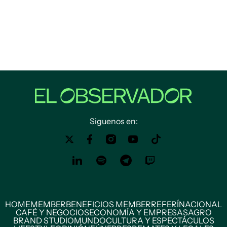
Siguenos en:
HOME
MEMBER
BENEFICIOS MEMBER
REFERÍ
NACIONAL
CAFÉ Y NEGOCIOS
ECONOMÍA Y EMPRESAS
AGRO
BRAND STUDIO
MUNDO
CULTURA Y ESPECTÁCULOS