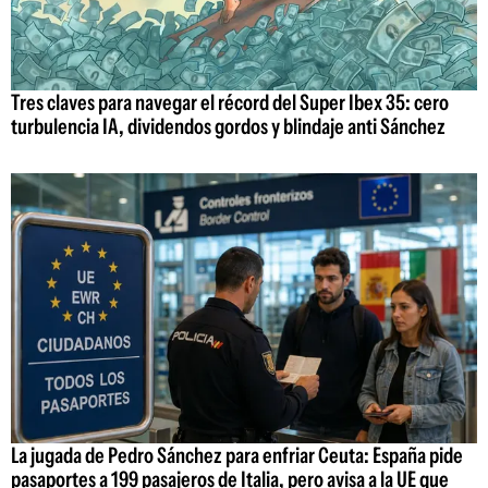
Tres claves para navegar el récord del Super Ibex 35: cero
turbulencia IA, dividendos gordos y blindaje anti Sánchez
La jugada de Pedro Sánchez para enfriar Ceuta: España pide
pasaportes a 199 pasajeros de Italia, pero avisa a la UE que