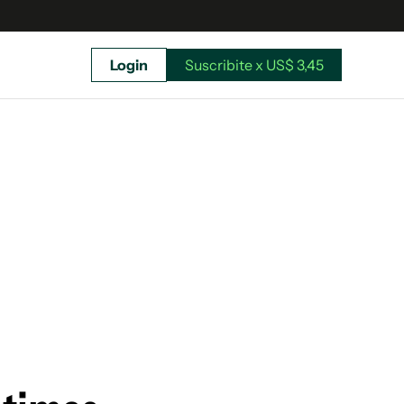
Login
Suscribite x US$ 3,45
uscríbete ahora a El Observador y elegí hasta
donde llegar.
Suscribite x US$ 3,45