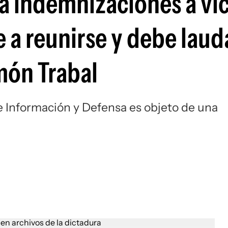
a indemnizaciones a ví
e a reunirse y debe laud
món Trabal
de Información y Defensa es objeto de una