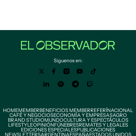
Siguenos en:
HOME
MEMBER
BENEFICIOS MEMBER
REFERÍ
NACIONAL
CAFÉ Y NEGOCIOS
ECONOMÍA Y EMPRESAS
AGRO
BRAND STUDIO
MUNDO
CULTURA Y ESPECTÁCULOS
LIFESTYLE
OPINIÓN
FÚNEBRES
REMATES Y LEGALES
EDICIONES ESPECIALES
PUBLICACIONES
NEWSLETTERS
ARGENTINA
ESPAÑA
ESTADOS UNIDOS