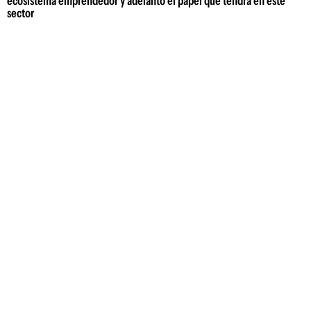
ecosistema emprendedor y adelantó el papel que tendrá en este
sector