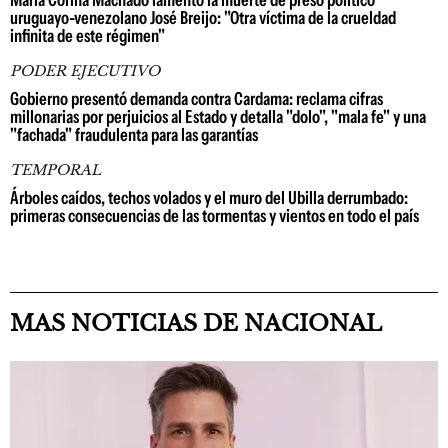
María Corina Machado lamentó la muerte de preso político
uruguayo-venezolano José Breijo: "Otra víctima de la crueldad
infinita de este régimen"
PODER EJECUTIVO
Gobierno presentó demanda contra Cardama: reclama cifras
millonarias por perjuicios al Estado y detalla "dolo", "mala fe" y una
"fachada" fraudulenta para las garantías
TEMPORAL
Árboles caídos, techos volados y el muro del Ubilla derrumbado:
primeras consecuencias de las tormentas y vientos en todo el país
MAS NOTICIAS DE NACIONAL