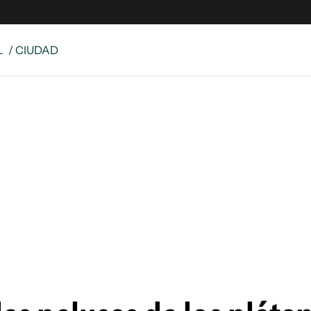
L
/ CIUDAD
e
S
n
es
Siguenos en:
 y Legales
es especiales
ciones
ters
ina
 Unidos