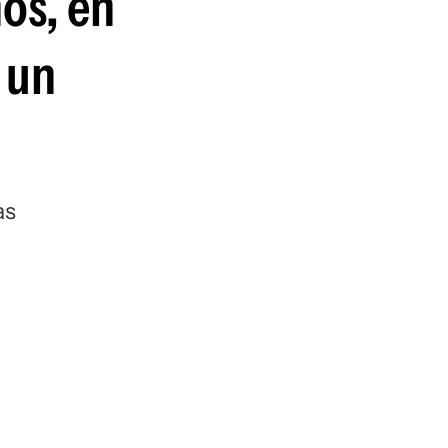
nos, en
 un
as