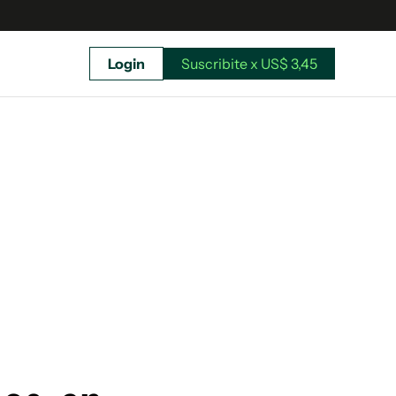
Login
Suscribite x US$ 3,45
uscríbete ahora a El Observador y elegí hasta
donde llegar.
Suscribite x US$ 3,45