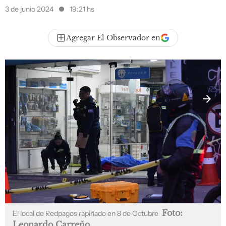
3 de junio 2024
19:21 hs
Agregar El Observador en
Foto:
El local de Redpagos rapiñado en 8 de Octubre
Leonardo Carreño