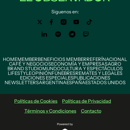
Siguenos en:
HOME
MEMBER
BENEFICIOS MEMBER
REFERÍ
NACIONAL
CAFÉ Y NEGOCIOS
ECONOMÍA Y EMPRESAS
AGRO
BRAND STUDIO
MUNDO
CULTURA Y ESPECTÁCULOS
LIFESTYLE
OPINIÓN
FÚNEBRES
REMATES Y LEGALES
EDICIONES ESPECIALES
PUBLICACIONES
NEWSLETTERS
ARGENTINA
ESPAÑA
ESTADOS UNIDOS
Políticas de Cookies
Políticas de Privacidad
Términos y Condiciones
Contacto